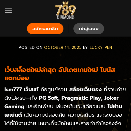
Skip
to
content
สมัครสมาชิก
เข้าสู่ระบบ
POSTED ON
OCTOBER 14, 2025
BY
LUCKY PEN
เว็บสล็อตใหม่ล่าสุด อัปเดตเกมใหม่ โบนัส
แตกบ่อย
lsm777 เว็บแท้
คือศูนย์รวม
สล็อตเว็บตรง
ที่รวบค่าย
ดังไว้ครบ—ทั้ง
PG Soft, Pragmatic Play, Joker
Gaming
และอีกเพียบ เล่นจบในเว็บเดียวแบบ
ไม่ผ่าน
เอเย่นต์
เน้นความปลอดภัย ความเสถียร และระบบออ
โต้ที่ใช้งานง่าย เหมาะทั้งมือใหม่และสายทำกำไรจริงจัง