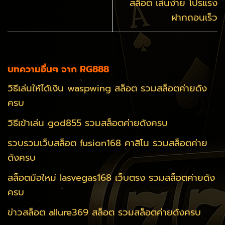
สล็อต เล่นง่าย โปรแรง
ฝากถอนเร็ว
บทความอื่นๆ จาก RG888
วิธีเล่นให้ได้เงิน waspwing สล็อต รวมสล็อตค่ายดัง
ครบ
วิธีเข้าเล่น god855 รวมสล็อตค่ายดังครบ
รวบรวมเว็บสล็อต fusion168 คาสิโน รวมสล็อตค่าย
ดังครบ
สล็อตมือใหม่ lasvegas168 เว็บตรง รวมสล็อตค่ายดัง
ครบ
ข่าวสล็อต allure369 สล็อต รวมสล็อตค่ายดังครบ