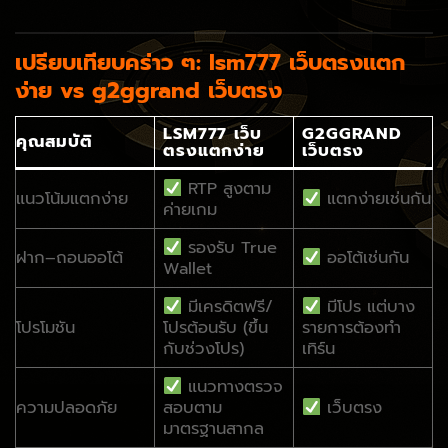
เปรียบเทียบคร่าว ๆ: lsm777 เว็บตรงแตก
ง่าย vs g2ggrand เว็บตรง
LSM777 เว็บ
G2GGRAND
คุณสมบัติ
ตรงแตกง่าย
เว็บตรง
RTP สูงตาม
แนวโน้มแตกง่าย
แตกง่ายเช่นกัน
ค่ายเกม
รองรับ True
ฝาก–ถอนออโต้
ออโต้เช่นกัน
Wallet
มีเครดิตฟรี/
มีโปร แต่บาง
โปรโมชัน
โปรต้อนรับ (ขึ้น
รายการต้องทำ
กับช่วงโปร)
เทิร์น
แนวทางตรวจ
ความปลอดภัย
สอบตาม
เว็บตรง
มาตรฐานสากล